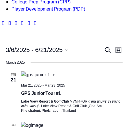
College Prep Program (CPP)
Player Development Program (PDP)
E
E
3/6/2025
 - 
6/21/2025
S
L
v
e
S
v
i
March 2025
a
e
e
s
e
r
l
t
n
FRI
c
e
21
n
h
t
Mar 21, 2025
-
Mar 23, 2025
c
GPS Junior Tour #1
t
t
V
d
Lake View Resort & Golf Club
MVMR+GR ตำบล สามพระยา อำเภอ
i
s
ชะอำ เพชรบุรี, Lake View Resort & Golf Club ,Cha-Am ,
a
Phetchaburi, Phetchaburi, Thailand
e
t
S
e
w
SAT