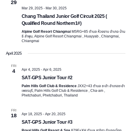
.
29
e
s
Mar 29, 2025
-
Mar 30, 2025
N
a
Chang Thailand Junior Golf Circuit 2025 (
Qualified Round Northern1#)
a
r
Alpine Golf Resort Chiangmai
M5RG+85 ตำบล ห้วยยาบ อำเภอ บ้าน
v
ธิ ลำพูน, Alpine Golf Resort Chiangmai , Huayyab , Chiangmai,
c
Chiangmai
i
h
g
April 2025
a
a
FRI
Apr 4, 2025
-
Apr 6, 2025
4
t
n
SAT-GPS Junior Tour #2
i
Palm Hills Golf Club & Residence
JXX2+43 ตำบล ชะอำ อำเภอชะอำ
d
o
เพชรบุรี, Palm Hills Golf Club & Residence , Cha-am ,
Phetchaburi, Phetchaburi, Thailand
V
n
FRI
i
Apr 18, 2025
-
Apr 20, 2025
18
SAT-GPS Junior Tour #3
e
Royal Hills Golf Resort & Spa
879F+XH ตำบล สาริกา อำเภอเมือง