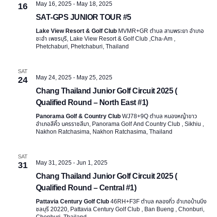
o
May 16, 2025
-
May 18, 2025
16
n
SAT-GPS JUNIOR TOUR #5
Lake View Resort & Golf Club
MVMR+GR ตำบล สามพระยา อำเภอ
ชะอำ เพชรบุรี, Lake View Resort & Golf Club ,Cha-Am ,
Phetchaburi, Phetchaburi, Thailand
SAT
May 24, 2025
-
May 25, 2025
24
Chang Thailand Junior Golf Circuit 2025 (
Qualified Round – North East #1)
Panorama Golf & Country Club
WJ78+9Q ตำบล หนองหญ้าขาว
อำเภอสีคิ้ว นครราชสีมา, Panorama Golf And Country Club , Sikhiu ,
Nakhon Ratchasima, Nakhon Ratchasima, Thailand
SAT
May 31, 2025
-
Jun 1, 2025
31
Chang Thailand Junior Golf Circuit 2025 (
Qualified Round – Central #1)
Pattavia Century Golf Club
46RH+F3F ตำบล คลองกิ่ว อำเภอบ้านบึง
ชลบุรี 20220, Pattavia Century Golf Club , Ban Bueng , Chonburi,
Chonburi, Thailand