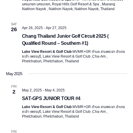
นครนายก นครนายก, Royal Hills Golf Resort & Spa , Mueang
w
Nakhon Nayok , Nakhon Nayok, Nakhon Nayok, Thailand
s
SAT
Apr 26, 2025
-
Apr 27, 2025
26
N
Chang Thailand Junior Golf Circuit 2025 (
Qualified Round – Southern #1)
a
Lake View Resort & Golf Club
MVMR+GR ตำบล สามพระยา อำเภอ
v
ชะอำ เพชรบุรี, Lake View Resort & Golf Club ,Cha-Am ,
Phetchaburi, Phetchaburi, Thailand
i
May 2025
g
FRI
May 2, 2025
-
May 4, 2025
2
a
SAT-GPS JUNIOR TOUR #4
t
Lake View Resort & Golf Club
MVMR+GR ตำบล สามพระยา อำเภอ
ชะอำ เพชรบุรี, Lake View Resort & Golf Club ,Cha-Am ,
Phetchaburi, Phetchaburi, Thailand
i
FRI