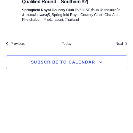
Qualified Round – Southern #2)
Springfield Royal Country Club
PV68+5F ตำบล ห้วยทรายเหนือ
อำเภอชะอำ เพชรบุรี, Springfield Royal Country Club , Cha Am ,
Phetchaburi, Phetchaburi, Thailand
Events
Event
Previous
Today
Next
SUBSCRIBE TO CALENDAR