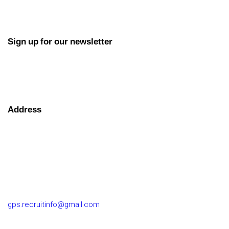
Sign up for our newsletter
Address
GOLF PERFORMANCE SOLUTIONS CO., LTD.
77/163 Chatuchot Road, Or Ngoen Subdistrict, Sai Mai
District 10220
gps.recruitinfo@gmail.com